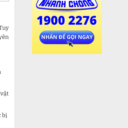
 Tuy
uyên
h
 vật
 bị