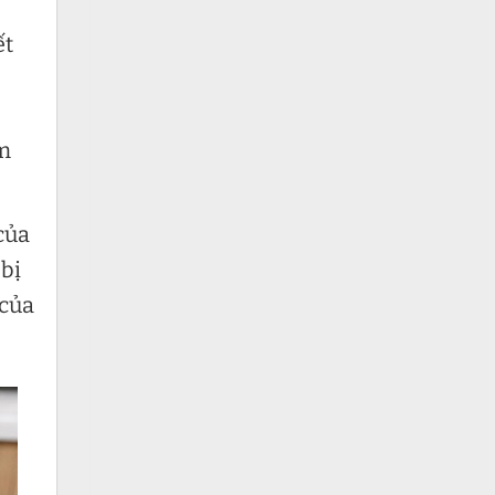
ết
ìm
của
bị
 của