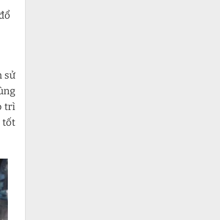
 đổ
h sử
dùng
 trì
 tốt