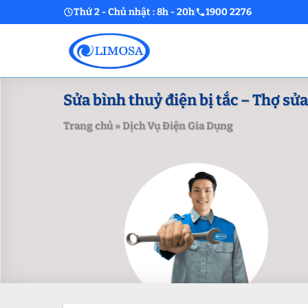
Skip
Thứ 2 - Chủ nhật : 8h - 20h
1900 2276
to
content
Sửa bình thuỷ điện bị tắc – Thợ sửa
Trang chủ
»
Dịch Vụ Điện Gia Dụng