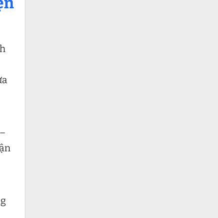
ện
nh
ửa
 –
tận
ng