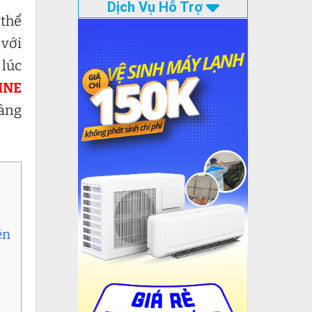
Dịch Vụ Hỗ Trợ
 thể
 với
 lúc
INE
sàng
ện
a