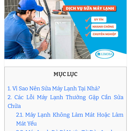
MỤC LỤC
1. Vì Sao Nên Sửa Máy Lạnh Tại Nhà?
2. Các Lỗi Máy Lạnh Thường Gặp Cần Sửa
Chữa
2.1. Máy Lạnh Không Làm Mát Hoặc Làm
Mát Yếu