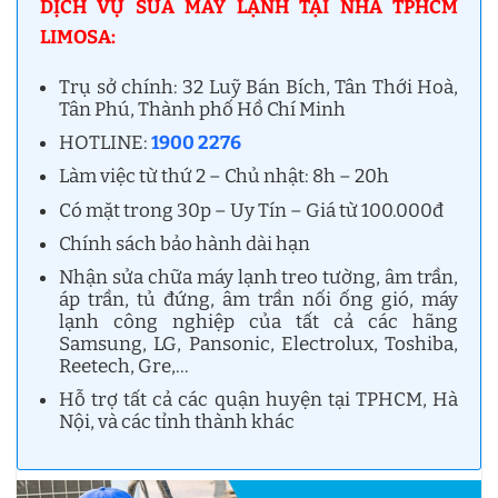
DỊCH VỤ SỬA MÁY LẠNH TẠI NHÀ TPHCM
LIMOSA:
Trụ sở chính: 32 Luỹ Bán Bích, Tân Thới Hoà,
Tân Phú, Thành phố Hồ Chí Minh
HOTLINE:
1900 2276
Làm việc từ thứ 2 – Chủ nhật: 8h – 20h
Có mặt trong 30p – Uy Tín – Giá từ 100.000đ
Chính sách bảo hành dài hạn
Nhận sửa chữa máy lạnh treo tường, âm trần,
áp trần, tủ đứng, âm trần nối ống gió, máy
lạnh công nghiệp của tất cả các hãng
Samsung, LG, Pansonic, Electrolux, Toshiba,
Reetech, Gre,…
Hỗ trợ tất cả các quận huyện tại TPHCM, Hà
Nội, và các tỉnh thành khác