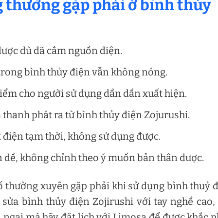
g thường gặp phải ở bình thủy
được dù đã cắm nguồn điện.
rong bình thủy điện vẫn không nóng.
y hiểm cho người sử dụng dần dần xuất hiện.
 thanh phát ra từ bình thủy điện Zojurushi.
t điện tạm thời, không sử dụng được.
n đề, không chỉnh theo ý muốn bản thân được.
cố thường xuyên gặp phải khi sử dụng bình thuỷ 
 sửa bình thủy điện Zojirushi với tay nghề cao,
n ngại mà hãy đặt lịch với Limosa để được khắc 