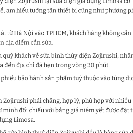
ỷ điện Zojirushi tại sửa điện gia dụng Limosa có
ề, am hiểu tường tận thiết bị cũng như phương p
 dài từ Hà Nội vào TPHCM, khách hàng không cần
ến địa điểm cần sửa.
 quý khách về sửa bình thủy điện Zojirushi, nhâ
ửa đến địa chỉ đã hẹn trong vòng 30 phút.
 phiếu bảo hành sản phẩm tuỳ thuộc vào từng dị
 Zojirushi phải chăng, hợp lý, phù hợp với nhiều
ự mình đối chiếu với bảng giá niêm yết được đặt 
 dụng Limosa.
thế sửa bình thuỷ điện Zojirushi đều là hàng sửa 