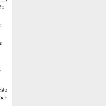
ảo
u
ều
o
g
 đều
hách