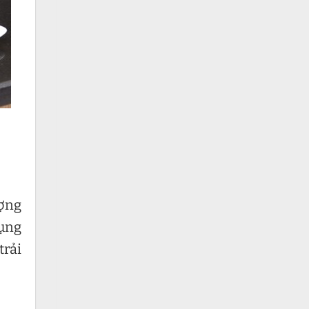
ượng
dụng
rải