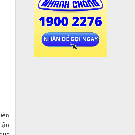
điện
 tận
phục