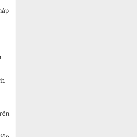
háp
n
ch
trên
điện