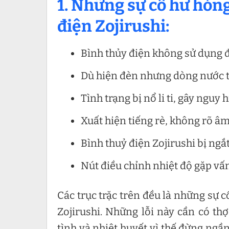
1. Những sự cố hư hỏn
điện Zojirushi:
Bình thủy điện không sử dụng 
Dù hiện đèn nhưng dòng nước t
Tình trạng bị nổ li ti, gây ngu
Xuất hiện tiếng rè, không rõ âm
Bình thuỷ điện Zojirushi bị ngắ
Nút điều chỉnh nhiệt độ gặp vấ
Các trục trặc trên đều là những sự 
Zojirushi. Những lỗi này cần có thợ
tình và nhiệt huyết vì thế đừng ngầ