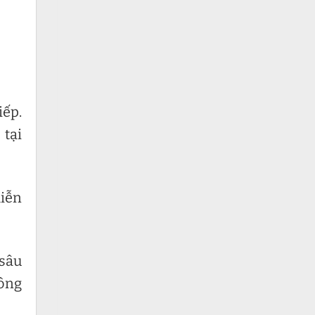
iếp.
tại
miễn
 sâu
công