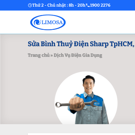
Skip
Thứ 2 - Chủ nhật : 8h - 20h
1900 2276
to
content
Sửa Bình Thuỷ Điện Sharp TpHCM, 
Trang chủ
»
Dịch Vụ Điện Gia Dụng