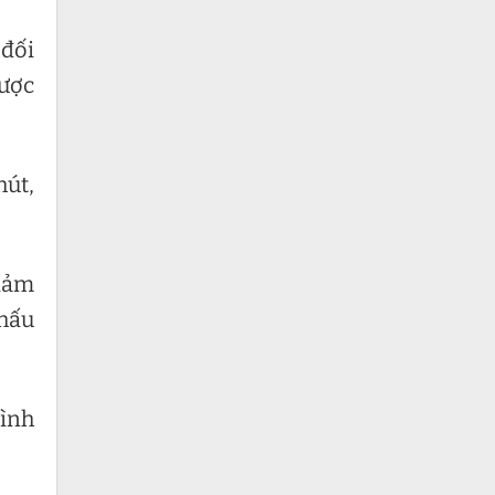
 đối
được
hút,
giảm
khấu
rình