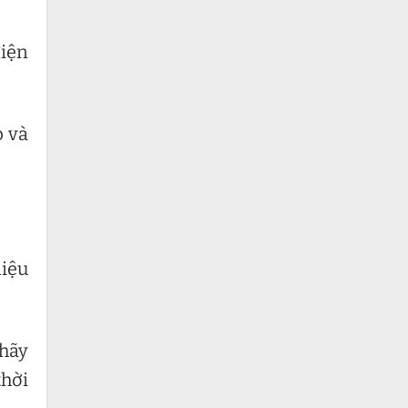
điện
p và
liệu
 hãy
thời