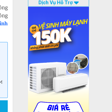
Dịch Vụ Hỗ Trợ
hông
hỏng
ình
CM