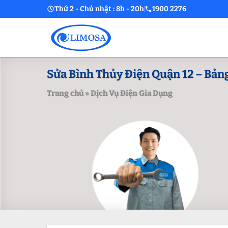
Skip
Thứ 2 - Chủ nhật : 8h - 20h
1900 2276
to
content
Sửa Bình Thủy Điện Quận 12 – Bảng
Trang chủ
»
Dịch Vụ Điện Gia Dụng