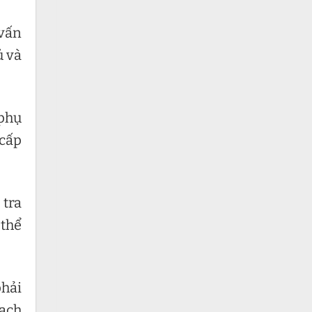
 vấn
ủ và
 phụ
 cấp
 tra
 thể
phải
bạch