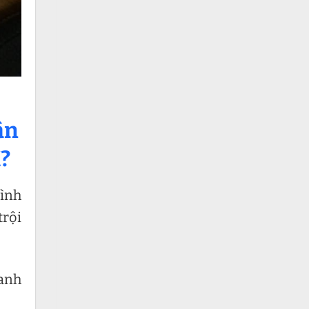
ận
?
bình
trội
hanh