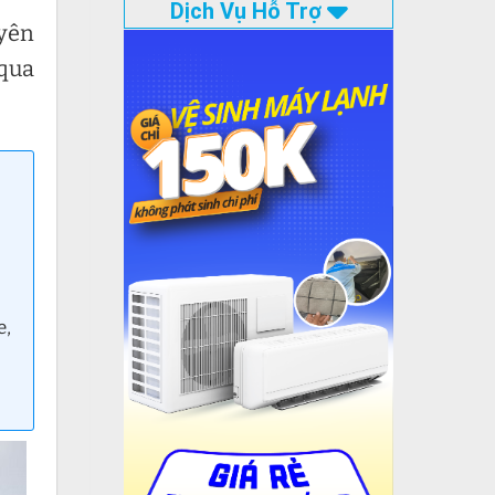
Dịch Vụ Hỗ Trợ
uyên
qua
e,