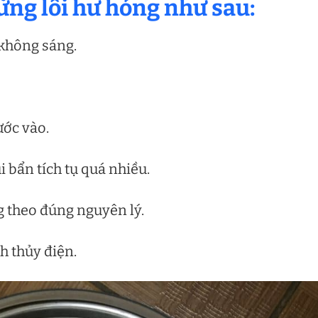
ững lỗi hư hỏng như sau:
 không sáng.
ớc vào.
i bẩn tích tụ quá nhiều.
g theo đúng nguyên lý.
h thủy điện.