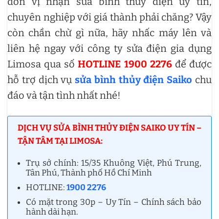
đơn vị nhận sửa bình thủy điện uy tín,
chuyên nghiệp với giá thành phải chăng? Vậy
còn chần chừ gì nữa, hãy nhấc máy lên và
liên hệ ngay với công ty sửa điện gia dụng
Limosa qua số
HOTLINE 1900 2276
để được
hỗ trợ dịch vụ
sửa bình thủy điện Saiko
chu
đáo và tận tình nhất nhé!
DỊCH VỤ SỬA BÌNH THỦY ĐIỆN SAIKO UY TÍN –
TẬN TÂM TẠI LIMOSA:
Trụ sở chính: 15/35 Khuông Việt, Phú Trung,
Tân Phú, Thành phố Hồ Chí Minh
HOTLINE:
1900 2276
Có mặt trong 30p – Uy Tín – Chính sách bảo
hành dài hạn.