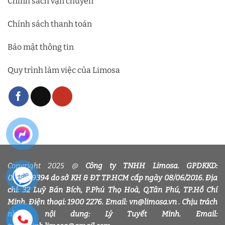
Chính sách vận chuyển
Chính sách thanh toán
Bảo mật thông tin
Quy trình làm việc của Limosa
Copyright 2025 @
Công ty TNHH Limosa. GPDKKD:
0318339394 do sở KH & ĐT TP.HCM cấp ngày 08/06/2016. Địa
chỉ: 32 Luỹ Bán Bích, P.Phú Thọ Hoà, Q.Tân Phú, TP.Hồ Chí
Minh. Điện thoại: 1900 2276. Email: vn@limosa.vn . Chịu trách
nhiệm nội dung: Lý Tuyết Minh. Email: