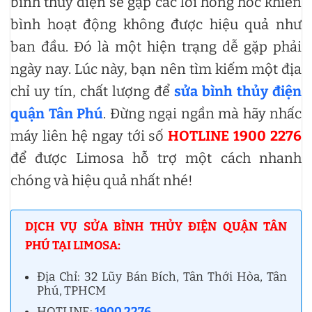
bình thủy điện sẽ gặp các lỗi hỏng hóc khiến
bình hoạt động không được hiệu quả như
ban đầu. Đó là một hiện trạng dễ gặp phải
ngày nay. Lúc này, bạn nên tìm kiếm một địa
chỉ uy tín, chất lượng để
sửa bình thủy điện
quận Tân Phú
. Đừng ngại ngần mà hãy nhấc
máy liên hệ ngay tới số
HOTLINE 1900 2276
để được Limosa hỗ trợ một cách nhanh
chóng và hiệu quả nhất nhé!
DỊCH VỤ SỬA BÌNH THỦY ĐIỆN QUẬN TÂN
PHÚ TẠI LIMOSA:
Địa Chỉ: 32 Lũy Bán Bích, Tân Thới Hòa, Tân
Phú, TPHCM
HOTLINE:
1900 2276