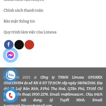
Chính sách thanh toán
Bảo mật thông tin
Quy trình làm việc của Limosa
Copyright 2025 @
Công ty TNHH Limosa. GPDKKD:
0318339394 do sở KH & ĐT TP.HCM cấp ngày 08/06/2016. Địa
chỉ: 32 Luỹ Bán Bích, P.Phú Thọ Hoà, Q.Tân Phú, TP.Hồ Chí
Minh. Điện thoại: 1900 2276. Email: vn@limosa.vn . Chịu trách
nhiệm nội dung: Lý Tuyết Minh. Email:
tuyetminh.limosa@gmail.com.