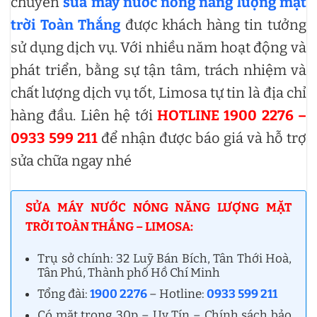
chuyên
sửa máy nước nóng năng lượng mặt
trời Toàn Thắng
được khách hàng tin tưởng
sử dụng dịch vụ. Với nhiều năm hoạt động và
phát triển, bằng sự tận tâm, trách nhiệm và
chất lượng dịch vụ tốt, Limosa tự tin là địa chỉ
hàng đầu. Liên hệ tới
HOTLINE 1900 2276 –
0933 599 211
để nhận được báo giá và hỗ trợ
sửa chữa ngay nhé
SỬA MÁY NƯỚC NÓNG NĂNG LƯỢNG MẶT
TRỜI TOÀN THẮNG – LIMOSA:
Trụ sở chính: 32 Luỹ Bán Bích, Tân Thới Hoà,
Tân Phú, Thành phố Hồ Chí Minh
Tổng đài:
1900 2276
– Hotline:
0933 599 211
Có mặt trong 30p – Uy Tín – Chính sách bảo