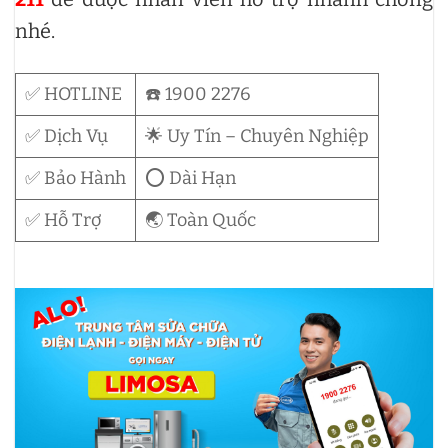
nhé.
✅ HOTLINE
☎️ 1900 2276
✅ Dịch Vụ
🌟 Uy Tín – Chuyên Nghiệp
✅ Bảo Hành
⭕ Dài Hạn
✅ Hỗ Trợ
🌏 Toàn Quốc