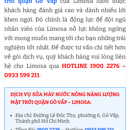
trời quận Gò Vấp
của Limosa luôn được
khách hàng đánh giá cao và dành nhiều lời
khen ngợi. Đó chính là động lực để đội ngũ
nhân viên của Limosa nỗ lực không ngừng
với mong muốn mang tới cho bạn những trải
nghiệm tốt nhất. Để được tư vấn chi tiết hơn
về gói dịch vụ, quý khách hàng vui lòng liên
hệ cho Limosa qua
HOTLINE 1900 2276 –
0933 599 211
.
DỊCH VỤ SỬA MÁY NƯỚC NÓNG NĂNG LƯỢNG
MẶT TRỜI QUẬN GÒ VẤP – LIMOSA:
Địa chỉ: Đường Lê Đức Thọ, phường 6, Gò Vấp,
Thành phố Hồ Chí Minh
Tổng đài:
1900 2276
– Hotline:
0933 599 211