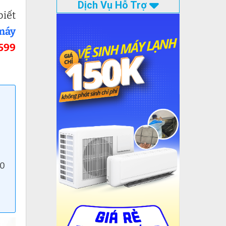
Dịch Vụ Hỗ Trợ
biết
máy
599
80