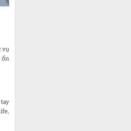
c vụ
 ổn
tay
ife,