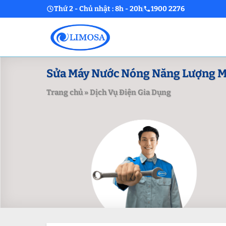
Skip
Thứ 2 - Chủ nhật : 8h - 20h
1900 2276
to
content
Sửa Máy Nước Nóng Năng Lượng Mặt
Trang chủ
»
Dịch Vụ Điện Gia Dụng