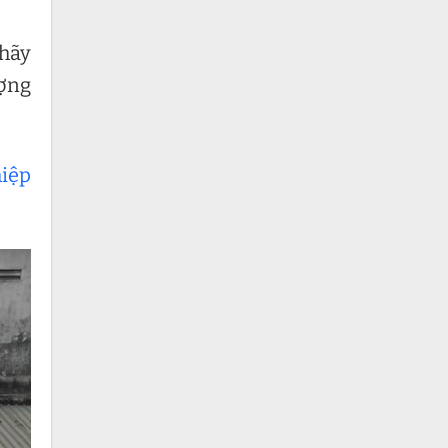
 hãy
ượng
hiệp