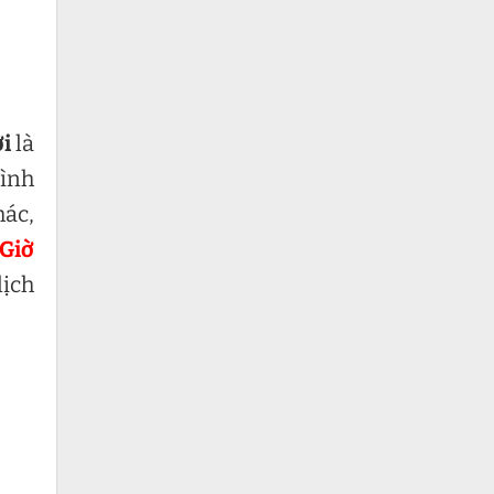
i
là
đình
hác,
 Giờ
lịch