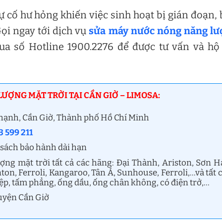
cố hư hỏng khiến việc sinh hoạt bị gián đoạn,
ọi ngay tới dịch vụ
sửa máy nước nóng năng lư
a số Hotline 1900.2276 để được tư vấn và hộ
ỢNG MẶT TRỜI TẠI CẦN GIỜ – LIMOSA:
Thạnh, Cần Giờ, Thành phố Hồ Chí Minh
 599 211
 sách bảo hành dài hạn
g mặt trời tất cả các hãng: Đại Thành, Ariston, Sơn H
on, Ferroli, Kangaroo, Tân Á, Sunhouse, Ferroli,…và tất 
iệp, tấm phẳng, ống dầu, ống chân không, có điện trở,…
huyện Cần Giờ