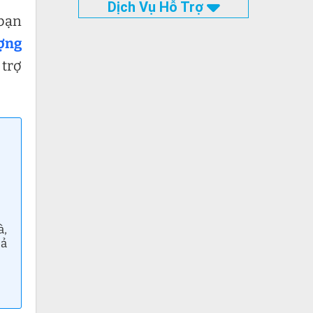
Dịch Vụ Hỗ Trợ
 bạn
ợng
 trợ
à,
cả