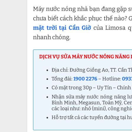
Máy nước nóng nhà bạn đang gặp sự 
chưa biết cách khắc phục thế nào? G
mặt trời tại Cần Giờ
của Limosa qu
nhanh chóng.
DỊCH VỤ SỬA MÁY NƯỚC NÓNG NĂNG LƯ
Địa chỉ: Đường Giồng Ao, TT. Cần 
Tổng đài:
1900 2276
– Hotline:
0933
Có mặt trong 30p – Uy Tín – Chính
Nhận sửa máy nước nóng năng lượn
Bình Minh, Megasun, Toàn Mỹ, Cent
các loại như: nhỏ (mini), công ngh
Hỗ trợ tất cả các tuyến đường tại 