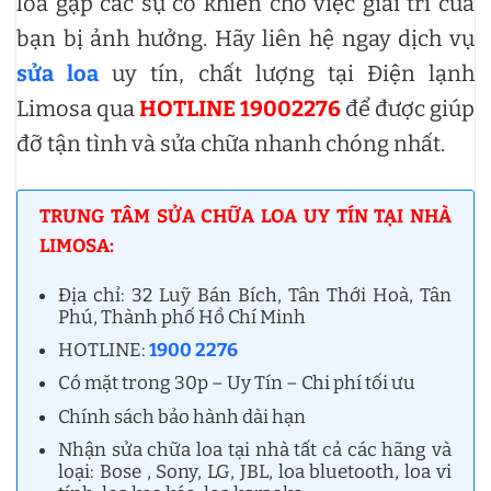
loa gặp các sự cố khiến cho việc giải trí của
bạn bị ảnh hưởng. Hãy liên hệ ngay dịch vụ
sửa loa
uy tín, chất lượng tại Điện lạnh
Limosa qua
HOTLINE 19002276
để được giúp
đỡ tận tình và sửa chữa nhanh chóng nhất.
TRUNG TÂM SỬA CHỮA LOA UY TÍN TẠI NHÀ
LIMOSA:
Địa chỉ: 32 Luỹ Bán Bích, Tân Thới Hoà, Tân
Phú, Thành phố Hồ Chí Minh
HOTLINE:
1900 2276
Có mặt trong 30p – Uy Tín – Chi phí tối ưu
Chính sách bảo hành dài hạn
Nhận sửa chữa loa tại nhà tất cả các hãng và
loại: Bose , Sony, LG, JBL, loa bluetooth, loa vi