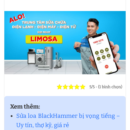
5/5 - (1 bình chọn)
Xem thêm:
Sửa loa BlackHammer bị vọng tiếng –
Uy tín, thợ kỹ, giá rẻ