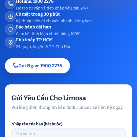
Hotline: 1900 2276
Hỗ trợ tư vấn và tiếp nhận yêu cầu 24/7
Có mặt trong 30 phút
Kỹ thuật viên di chuyển nhanh, đúng hẹn
Bảo hành dài hạn
Cam kết linh kiện chính hãng 100%
Phủ khắp TP.HCM
24 quận, huyện & TP. Thủ Đức
Gọi Ngay: 1900 2276
Gửi Yêu Cầu Cho Limosa
Vui lòng điền thông tin bên dưới, Limosa sẽ liên hệ ngay.
Nhập tên của bạn (bắt buộc)