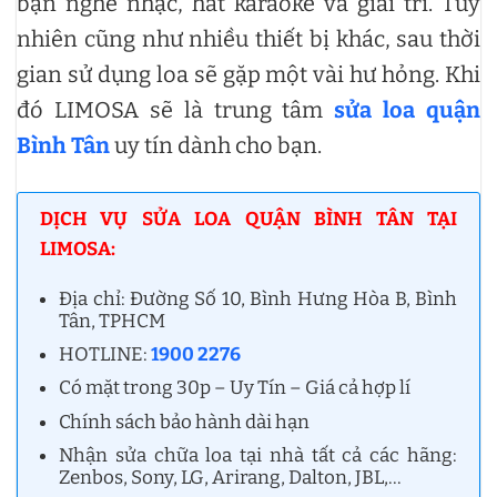
bạn nghe nhạc, hát karaoke và giải trí. Tuy
nhiên cũng như nhiều thiết bị khác, sau thời
gian sử dụng loa sẽ gặp một vài hư hỏng. Khi
đó LIMOSA sẽ là trung tâm
sửa loa quận
Bình Tân
uy tín dành cho bạn.
DỊCH VỤ SỬA LOA QUẬN BÌNH TÂN TẠI
LIMOSA:
Địa chỉ: Đường Số 10, Bình Hưng Hòa B, Bình
Tân, TPHCM
HOTLINE:
1900 2276
Có mặt trong 30p – Uy Tín – Giá cả hợp lí
Chính sách bảo hành dài hạn
Nhận sửa chữa loa tại nhà tất cả các hãng:
Zenbos, Sony, LG, Arirang, Dalton, JBL,…