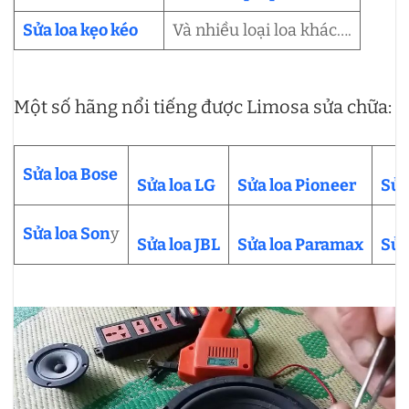
Sửa loa kẹo kéo
Và nhiều loại loa khác….
Một số hãng nổi tiếng được Limosa sửa chữa:
Sửa loa Bose
Sửa loa LG
Sửa loa Pioneer
Sửa
Sửa loa Son
y
Sửa loa JBL
Sửa loa Paramax
Sửa