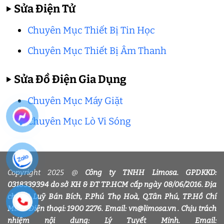
▶
Sửa Điện Tử
Chuyên Mục Thiết Bị Tin Học
Chuyên Mục Thiết Bị Âm Thanh
▶
Sửa Đồ Điện Gia Dụng
Chuyên Mục Máy Giặt
Chuyên Mục Lò Vi Sóng
Copyright 2025 @
Công ty TNHH Limosa. GPDKKD:
0318339394 do sở KH & ĐT TP.HCM cấp ngày 08/06/2016. Địa
chỉ: 32 Luỹ Bán Bích, P.Phú Thọ Hoà, Q.Tân Phú, TP.Hồ Chí
Minh. Điện thoại: 1900 2276. Email: vn@limosa.vn . Chịu trách
nhiệm nội dung: Lý Tuyết Minh. Email: