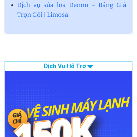
Dịch vụ sửa loa Denon – Bảng Giá
Trọn Gói | Limosa
Dịch Vụ Hỗ Trợ