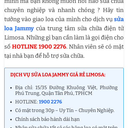
mình mà bạn không muốn nơi nào sửa chữa
chuyên nghiệp và nhanh chóng ? Hãy tin
tưởng vào giao loa của mình cho dịch vụ
sửa
loa Jammy
của trung tâm sửa chữa điện tử
Limosa. Những gì bạn cần làm là gọi điện cho
số
HOTLINE 1900 2276
. Nhân viên sẽ có mặt
tại nhà bạn để hỗ trợ sửa chữa.
DỊCH VỤ SỬA LOA JAMMY GIÁ RẺ LIMOSA:
Địa chỉ: 15/35 Đường Khuông Việt, Phường
Phú Trung, Quận Tân Phú, TPHCM
HOTLINE:
1900 2276
Có mặt trong 30p – Uy Tín – Chuyên Nghiệp.
Chính sách bảo hành dài hạn
Nhận sửa chữa tất cả các hãng loa có mặt trên