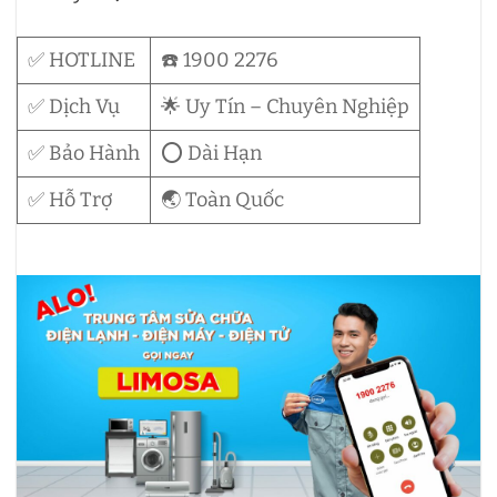
✅ HOTLINE
☎️ 1900 2276
✅ Dịch Vụ
🌟 Uy Tín – Chuyên Nghiệp
✅ Bảo Hành
⭕ Dài Hạn
✅ Hỗ Trợ
🌏 Toàn Quốc