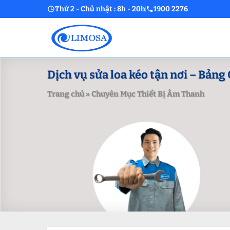
Skip
Thứ 2 - Chủ nhật : 8h - 20h
1900 2276
to
content
Dịch vụ sửa loa kéo tận nơi – Bảng 
Trang chủ
»
Chuyên Mục Thiết Bị Âm Thanh