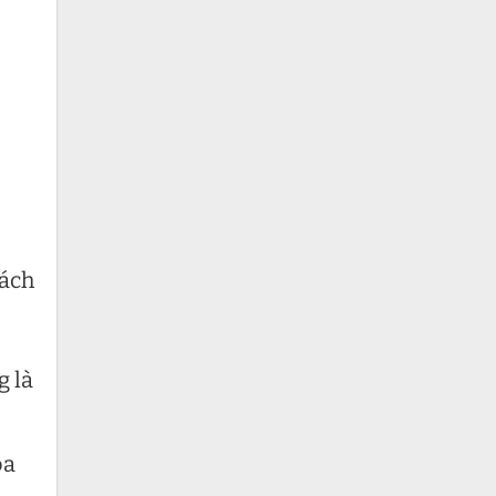
ách
g là
oa