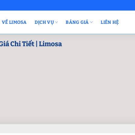
VỀ LIMOSA
DỊCH VỤ
BẢNG GIÁ
LIÊN HỆ
Giá Chi Tiết | Limosa