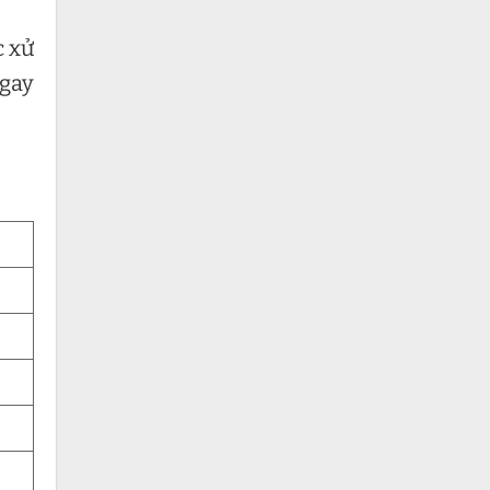
c xử
ngay