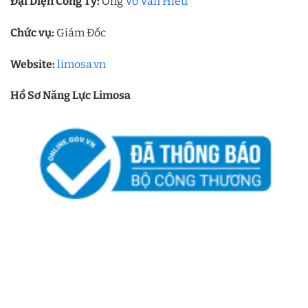
Đại Diện Công Ty:
Ông
Võ Văn Hiếu
Chức vụ:
Giám Đốc
Website:
limosa.vn
Hồ Sơ Năng Lực Limosa