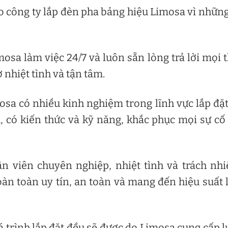
 công ty lắp đèn pha bảng hiệu Limosa vì những
osa làm việc 24/7 và luôn sẵn lòng trả lời mọi 
 nhiệt tình và tận tâm.
osa có nhiều kinh nghiệm trong lĩnh vực lắp đặt
 có kiến ​​thức và kỹ năng, khắc phục mọi sự c
n viên chuyên nghiệp, nhiệt tình và trách nh
àn toàn uy tín, an toàn và mang đến hiệu suất
á trình lắp đặt đều sẽ được do Limosa cung cấp 