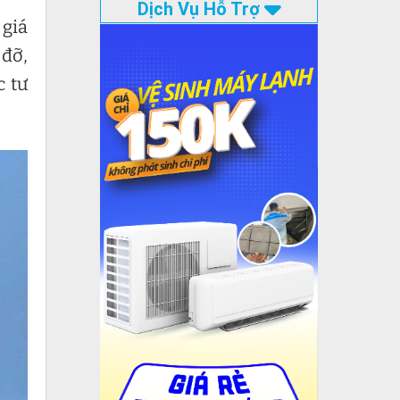
Dịch Vụ Hỗ Trợ
 giá
 đỡ,
c tư