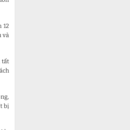
n 12
u và
 tất
hách
óng,
t bị