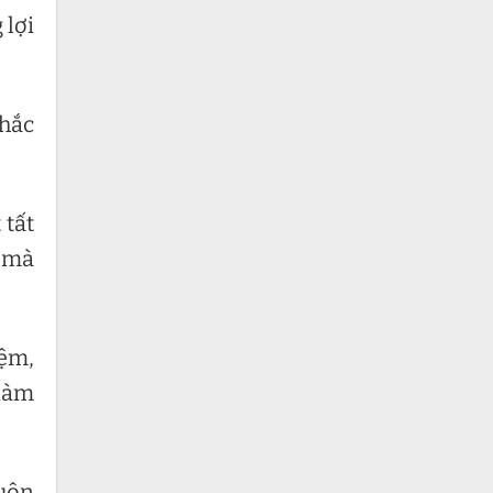
 lợi
thắc
 tất
ố mà
iệm,
 làm
luôn