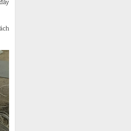
 đầy
hách