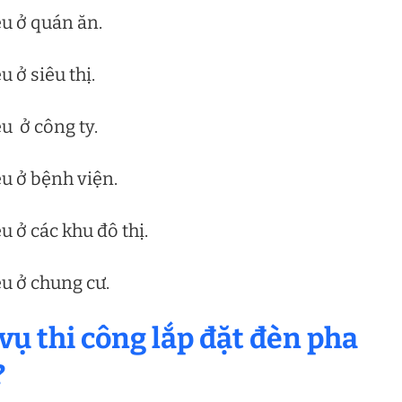
ệu ở quán ăn.
 ở siêu thị.
u ở công ty.
ệu ở bệnh viện.
u ở các khu đô thị.
ệu ở chung cư.
 vụ thi công lắp đặt đèn pha
?