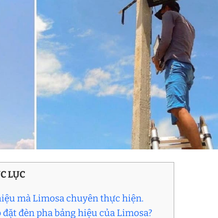
C LỤC
 hiệu mà Limosa chuyên thực hiện.
ắp đặt đèn pha bảng hiệu của Limosa?