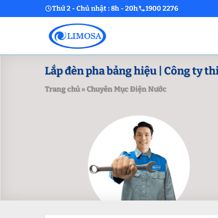
Skip
Thứ 2 - Chủ nhật : 8h - 20h
1900 2276
to
content
Lắp đèn pha bảng hiệu | Công ty th
Trang chủ
»
Chuyên Mục Điện Nước