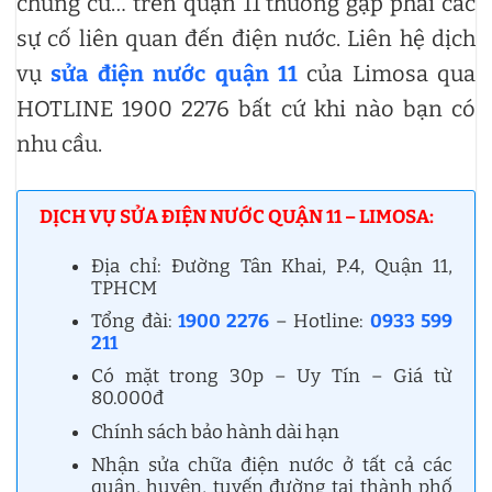
chung cư… trên quận 11 thường gặp phải các
sự cố liên quan đến điện nước. Liên hệ dịch
vụ
sửa điện nước quận 11
của Limosa qua
HOTLINE 1900 2276 bất cứ khi nào bạn có
nhu cầu.
DỊCH VỤ SỬA ĐIỆN NƯỚC QUẬN 11 – LIMOSA:
Địa chỉ: Đường Tân Khai, P.4, Quận 11,
TPHCM
Tổng đài:
1900 2276
– Hotline:
0933 599
211
Có mặt trong 30p – Uy Tín – Giá từ
80.000đ
Chính sách bảo hành dài hạn
Nhận sửa chữa điện nước ở tất cả các
quận, huyện, tuyến đường tại thành phố