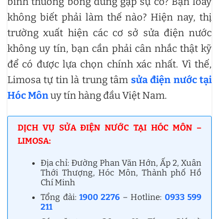
bình thường bỗng dưng gặp sự cố? Bạn loay
không biết phải làm thế nào? Hiện nay, thị
trường xuất hiện các cơ sở sửa điện nước
không uy tín, bạn cần phải cân nhắc thật kỹ
để có được lựa chọn chính xác nhất. Vì thế,
Limosa tự tin là trung tâm
sửa điện nước tại
Hóc Môn
uy tín hàng đầu Việt Nam.
DỊCH VỤ SỬA ĐIỆN NƯỚC TẠI HÓC MÔN –
LIMOSA:
Địa chỉ: Đường Phan Văn Hớn, Ấp 2, Xuân
Thới Thượng, Hóc Môn, Thành phố Hồ
Chí Minh
Tổng đài:
1900 2276
– Hotline:
0933 599
211