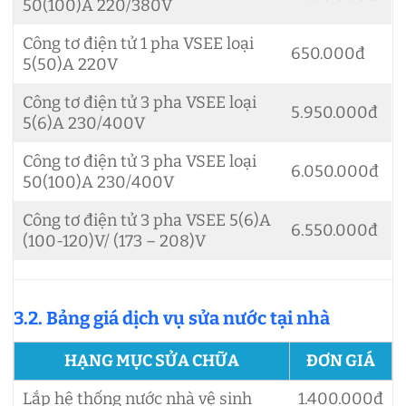
50(100)A 220/380V
Công tơ điện tử 1 pha VSEE loại
650.000đ
5(50)A 220V
Công tơ điện tử 3 pha VSEE loại
5.950.000đ
5(6)A 230/400V
Công tơ điện tử 3 pha VSEE loại
6.050.000đ
50(100)A 230/400V
Công tơ điện tử 3 pha VSEE 5(6)A
6.550.000đ
(100-120)V/ (173 – 208)V
3.2. Bảng giá dịch vụ sửa nước tại nhà
HẠNG MỤC SỬA CHỮA
ĐƠN GIÁ
Lắp hệ thống nước nhà vệ sinh
1.400.000đ