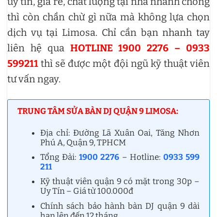
uy tín, giá rẻ, chất lượng tại nhà nhanh chóng
thì còn chần chừ gì nữa mà không lựa chọn
dịch vụ tại Limosa. Chỉ cần bạn nhanh tay
liên hệ qua
HOTLINE 1900 2276 – 0933
599211
thì sẽ được một đội ngũ kỹ thuật viên
tư vấn ngay.
TRUNG TÂM SỬA BÀN DJ QUẬN 9 LIMOSA:
Địa chỉ: Đường Lã Xuân Oai, Tăng Nhơn
Phú A, Quận 9, TPHCM
Tổng Đài:
1900 2276
– Hotline:
0933 599
211
Kỹ thuật viên quận 9 có mặt trong 30p –
Uy Tín – Giá từ 100.000đ
Chính sách bảo hành bàn DJ quận 9 dài
hạn lên đến 12 tháng