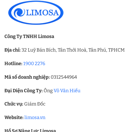
Công Ty TNHH Limosa
Địa chỉ:
32 Luỹ Bán Bích, Tân Thới Hoà, Tân Phú, TPHCM
Hotline:
1900 2276
Mã số doanh nghiệp:
0312544964
Đại Diện Công Ty:
Ông
Võ Văn Hiếu
Chức vụ:
Giám Đốc
Website:
limosa.vn
Hồ Sơ Năng Lực Limosa