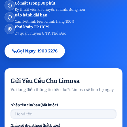
Có mặt trong 30 phút
Kỹ thuật viên di chuyển nhanh, đúng hẹn
Bảo hành dài hạn
Cam kết linh kiện chính hãng 100%
Phủ khắp TP.HCM
24 quận, huyện & TP. Thủ Đức
Gọi Ngay: 1900 2276
Gửi Yêu Cầu Cho Limosa
Vui lòng điền thông tin bên dưới, Limosa sẽ liên hệ ngay.
Nhập tên của bạn (bắt buộc)
Nhập số điện thoại (bắt buộc)