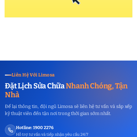
Liên Hệ Với Limosa
Đặt Lịch Sửa Chữa
Nhanh Chóng, Tận
Nhà
Để lại thông tin, đội ngũ Limosa sẽ liên hệ tư vấn và sắp xếp
kỹ thuật viên đến tận nơi trong thời gian sớm nhất.
Hotline: 1900 2276
Hỗ trợ tư vấn và tiếp nhận yêu cầu 24/7