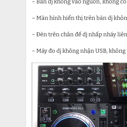
– Bàn dj không vào nguồn, không có 
– Màn hình hiển thị trên bàn dj khô
– Đèn trên chân đế dj nhấp nháy liên
– Máy đo dj không nhận USB, không 