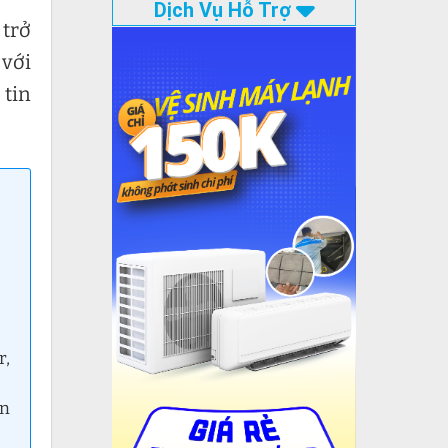
Dịch Vụ Hỗ Trợ
 trở
 với
 tin
r,
ên