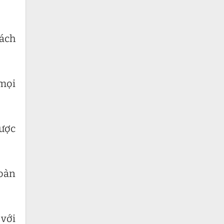
hách
 mọi
được
toàn
 với