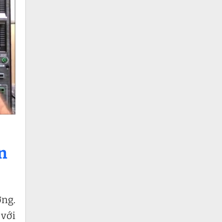
n
ợng.
 với