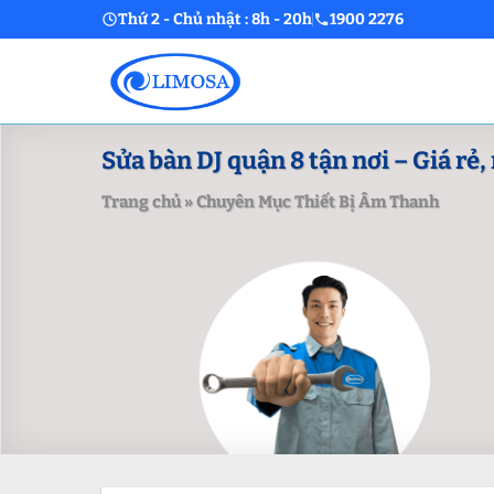
Skip
Thứ 2 - Chủ nhật : 8h - 20h
1900 2276
to
content
Sửa bàn DJ quận 8 tận nơi – Giá rẻ
Trang chủ
»
Chuyên Mục Thiết Bị Âm Thanh