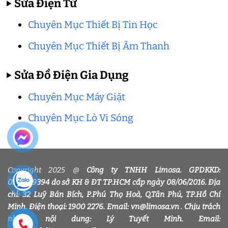
▶
Sửa Điện Tử
Chuyên Mục Thiết Bị Tin Học
Chuyên Mục Thiết Bị Âm Thanh
▶
Sửa Đồ Điện Gia Dụng
Chuyên Mục Máy Giặt
Chuyên Mục Lò Vi Sóng
Copyright 2025 @
Công ty TNHH Limosa. GPDKKD:
0318339394 do sở KH & ĐT TP.HCM cấp ngày 08/06/2016. Địa
chỉ: 32 Luỹ Bán Bích, P.Phú Thọ Hoà, Q.Tân Phú, TP.Hồ Chí
Minh. Điện thoại: 1900 2276. Email: vn@limosa.vn . Chịu trách
nhiệm nội dung: Lý Tuyết Minh. Email: