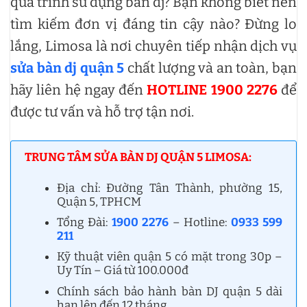
quá trình sử dụng bàn dj? Bạn không biết nên
tìm kiếm đơn vị đáng tin cậy nào? Đừng lo
lắng, Limosa là nơi chuyên tiếp nhận dịch vụ
sửa bàn dj quận 5
chất lượng và an toàn, bạn
hãy liên hệ ngay đến
HOTLINE 1900 2276
để
được tư vấn và hỗ trợ tận nơi.
TRUNG TÂM SỬA BÀN DJ QUẬN 5 LIMOSA:
Địa chỉ: Đường Tân Thành, phường 15,
Quận 5, TPHCM
Tổng Đài:
1900 2276
– Hotline:
0933 599
211
Kỹ thuật viên quận 5 có mặt trong 30p –
Uy Tín – Giá từ 100.000đ
Chính sách bảo hành bàn DJ quận 5 dài
hạn lên đến 12 tháng