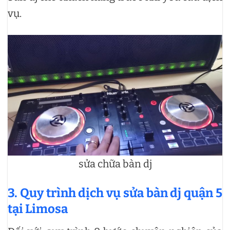
vụ.
sửa chữa bàn dj
3. Quy trình dịch vụ sửa bàn dj quận 5
tại Limosa