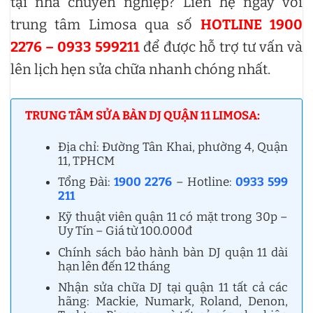
tại nhà chuyên nghiệp? Liên hệ ngay với
trung tâm Limosa qua số
HOTLINE 1900
2276 – 0933 599211
để được hỗ trợ tư vấn và
lên lịch hẹn sửa chữa nhanh chóng nhất.
TRUNG TÂM SỬA BÀN DJ QUẬN 11 LIMOSA:
Địa chỉ: Đường Tân Khai, phường 4, Quận
11, TPHCM
Tổng Đài:
1900 2276
– Hotline:
0933 599
211
Kỹ thuật viên quận 11 có mặt trong 30p –
Uy Tín – Giá từ 100.000đ
Chính sách bảo hành bàn DJ quận 11 dài
hạn lên đến 12 tháng
Nhận sửa chữa DJ tại quận 11 tất cả các
hãng: Mackie, Numark, Roland, Denon,