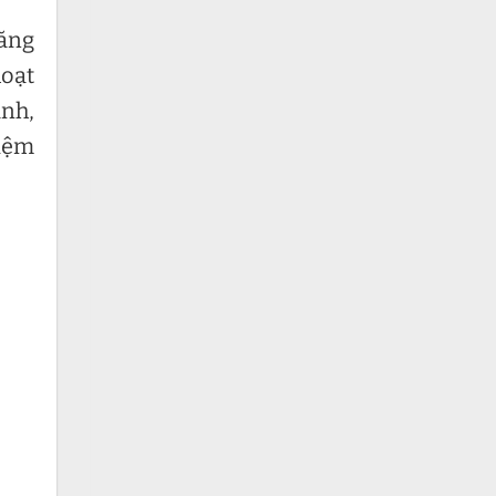
năng
hoạt
anh,
kiệm