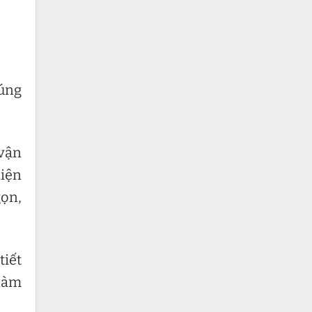
húng
 vận
diện
gọn,
tiết
 làm