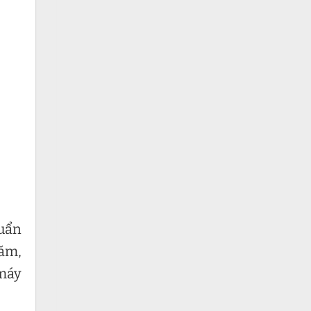
huẩn
năm,
 máy