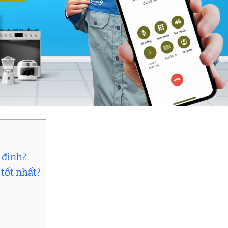
a đình?
 tốt nhất?