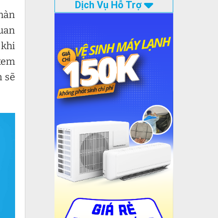
Dịch Vụ Hỗ Trợ
 hàn
quan
 khi
 xem
n sẽ