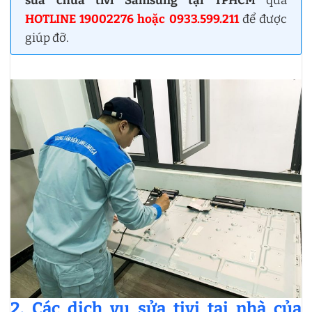
sửa chữa tivi Samsung tại TPHCM
qua
HOTLINE 19002276 hoặc 0933.599.211
để được
giúp đỡ.
2. Các dịch vụ sửa tivi tại nhà của