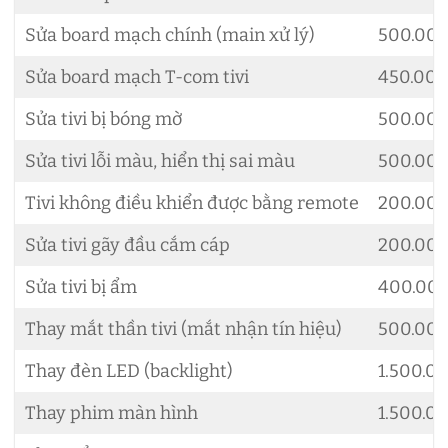
Sửa board mạch chính (main xử lý)
500.00
Sửa board mạch T-com tivi
450.00
Sửa tivi bị bóng mờ
500.00
Sửa tivi lỗi màu, hiển thị sai màu
500.00
Tivi không điều khiển được bằng remote
200.00
Sửa tivi gãy đầu cắm cáp
200.00
Sửa tivi bị ẩm
400.00
Thay mắt thần tivi (mắt nhận tín hiệu)
500.00
Thay đèn LED (backlight)
1.500.0
Thay phim màn hình
1.500.0