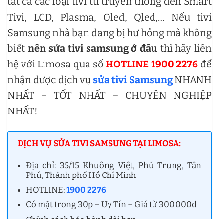
tất cả các loại tivi từ truyền thống đến Smart
Tivi, LCD, Plasma, Oled, Qled,… Nếu tivi
Samsung nhà bạn đang bị hư hỏng mà không
biết
nên sửa tivi samsung ở đâu
thì hãy liên
hệ với Limosa qua số
HOTLINE 1900 2276
để
nhận được dịch vụ
sửa tivi Samsung
NHANH
NHẤT – TỐT NHẤT – CHUYÊN NGHIỆP
NHẤT!
DỊCH VỤ SỬA TIVI SAMSUNG TẠI LIMOSA:
Địa chỉ: 35/15 Khuông Việt, Phú Trung, Tân
Phú, Thành phố Hồ Chí Minh
HOTLINE:
1900 2276
Có mặt trong 30p – Uy Tín – Giá từ 300.000đ