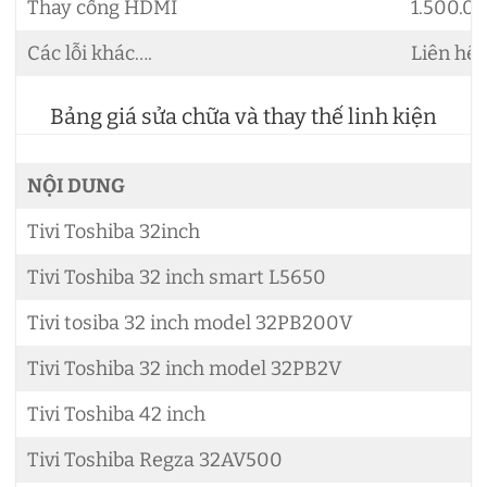
Thay cổng HDMI
1.500.0
Các lỗi khác….
Liên hệ
Bảng giá sửa chữa và thay thế linh kiện
NỘI DUNG
Tivi Toshiba 32inch
Tivi Toshiba 32 inch smart L5650
Tivi tosiba 32 inch model 32PB200V
Tivi Toshiba 32 inch model 32PB2V
Tivi Toshiba 42 inch
Tivi Toshiba Regza 32AV500