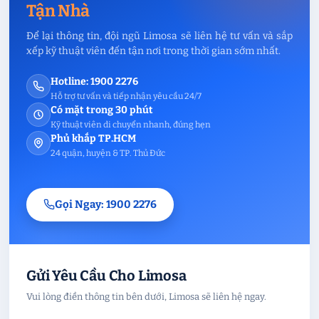
Tận Nhà
Để lại thông tin, đội ngũ Limosa sẽ liên hệ tư vấn và sắp
xếp kỹ thuật viên đến tận nơi trong thời gian sớm nhất.
Hotline: 1900 2276
Hỗ trợ tư vấn và tiếp nhận yêu cầu 24/7
Có mặt trong 30 phút
Kỹ thuật viên di chuyển nhanh, đúng hẹn
Phủ khắp TP.HCM
24 quận, huyện & TP. Thủ Đức
Gọi Ngay: 1900 2276
Gửi Yêu Cầu Cho Limosa
Vui lòng điền thông tin bên dưới, Limosa sẽ liên hệ ngay.