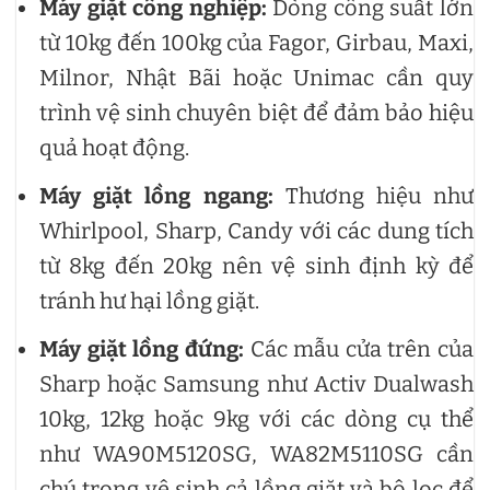
Máy giặt công nghiệp:
Dòng công suất lớn
từ 10kg đến 100kg của Fagor, Girbau, Maxi,
Milnor, Nhật Bãi hoặc Unimac cần quy
trình vệ sinh chuyên biệt để đảm bảo hiệu
quả hoạt động.
Máy giặt lồng ngang:
Thương hiệu như
Whirlpool, Sharp, Candy với các dung tích
từ 8kg đến 20kg nên vệ sinh định kỳ để
tránh hư hại lồng giặt.
Máy giặt lồng đứng:
Các mẫu cửa trên của
Sharp hoặc Samsung như Activ Dualwash
10kg, 12kg hoặc 9kg với các dòng cụ thể
như WA90M5120SG, WA82M5110SG cần
chú trọng vệ sinh cả lồng giặt và bộ lọc để