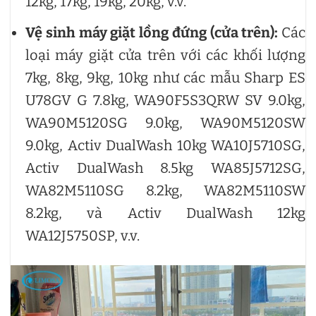
12kg, 17kg, 19kg, 20kg, v.v.
Vệ sinh máy giặt lồng đứng (cửa trên):
Các
loại máy giặt cửa trên với các khối lượng
7kg, 8kg, 9kg, 10kg như các mẫu Sharp ES
U78GV G 7.8kg, WA90F5S3QRW SV 9.0kg,
WA90M5120SG 9.0kg, WA90M5120SW
9.0kg, Activ DualWash 10kg WA10J5710SG,
Activ DualWash 8.5kg WA85J5712SG,
WA82M5110SG 8.2kg, WA82M5110SW
8.2kg, và Activ DualWash 12kg
WA12J5750SP, v.v.