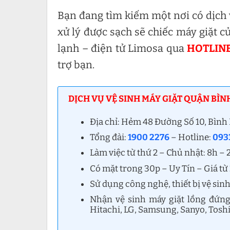
Bạn đang tìm kiếm một nơi có dịch
xử lý được sạch sẽ chiếc máy giặt 
lạnh – điện tử Limosa qua
HOTLINE
trợ bạn.
DỊCH VỤ VỆ SINH MÁY GIẶT QUẬN BÌNH
Địa chỉ: Hẻm 48 Đường Số 10, Bìn
Tổng đài:
1900 2276
– Hotline:
0933
Làm việc từ thứ 2 – Chủ nhật: 8h –
Có mặt trong 30p – Uy Tín – Giá t
Sử dụng công nghệ, thiết bị vệ sinh
Nhận vệ sinh máy giặt lồng đứng,
Hitachi, LG, Samsung, Sanyo, Toshi