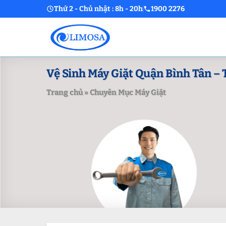
Skip
Thứ 2 - Chủ nhật : 8h - 20h
1900 2276
to
content
Vệ Sinh Máy Giặt Quận Bình Tân – 
Trang chủ
»
Chuyên Mục Máy Giặt