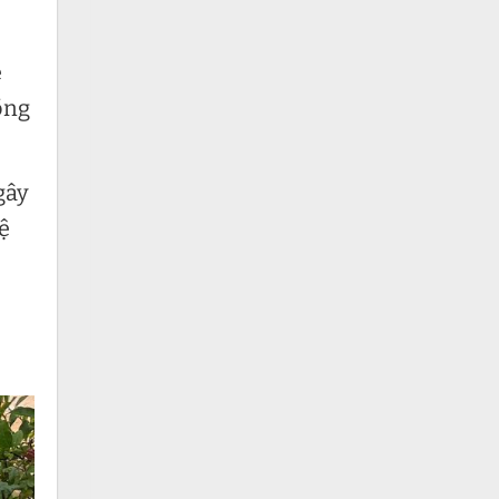
ẽ
ồng
gây
ệ