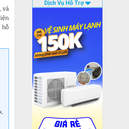
Dịch Vụ Hỗ Trợ
, và
điện
ể hỗ
x,