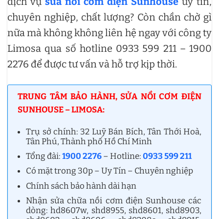
dịch vụ
sửa nồi cơm điện Sunhouse
uy tín,
chuyên nghiệp, chất lượng? Còn chần chờ gì
nữa mà không không liên hệ ngay với công ty
Limosa qua số hotline 0933 599 211 – 1900
2276 để được tư vấn và hỗ trợ kịp thời.
TRUNG TÂM BẢO HÀNH, SỬA NỒI CƠM ĐIỆN
SUNHOUSE – LIMOSA:
Trụ sở chính: 32 Luỹ Bán Bích, Tân Thới Hoà,
Tân Phú, Thành phố Hồ Chí Minh
Tổng đài:
1900 2276
– Hotline:
0933 599 211
Có mặt trong 30p – Uy Tín – Chuyên nghiệp
Chính sách bảo hành dài hạn
Nhận sửa chữa nồi cơm điện Sunhouse các
dòng: hd8607w, shd8955, shd8601, shd8903,