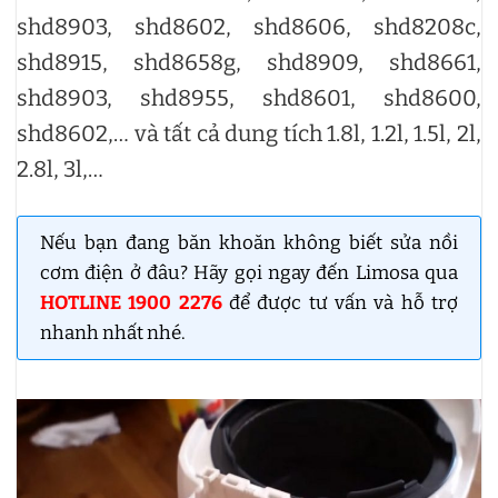
shd8903, shd8602, shd8606, shd8208c,
shd8915, shd8658g, shd8909, shd8661,
shd8903, shd8955, shd8601, shd8600,
shd8602,… và tất cả dung tích 1.8l, 1.2l, 1.5l, 2l,
2.8l, 3l,…
Nếu bạn đang băn khoăn không biết sửa nồi
cơm điện ở đâu? Hãy gọi ngay đến Limosa qua
HOTLINE 1900 2276
để được tư vấn và hỗ trợ
nhanh nhất nhé.