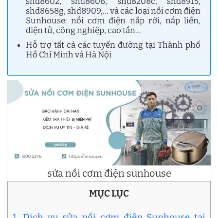
shd8602, shd8606, shd8208c, shd8915,
shd8658g, shd8909,… và các loại nồi cơm điện
Sunhouse: nồi cơm điện nắp rời, nắp liền,
điện tử, công nghiệp, cao tần…
Hỗ trợ tất cả các tuyến đường tại Thành phố
Hồ Chí Minh và Hà Nội
sửa nồi cơm điện sunhouse
MỤC LỤC
1. Dịch vụ sửa nồi cơm điện Sunhouse tại