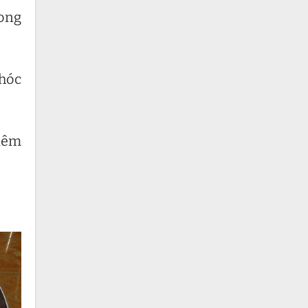
rong
 hóc
niêm