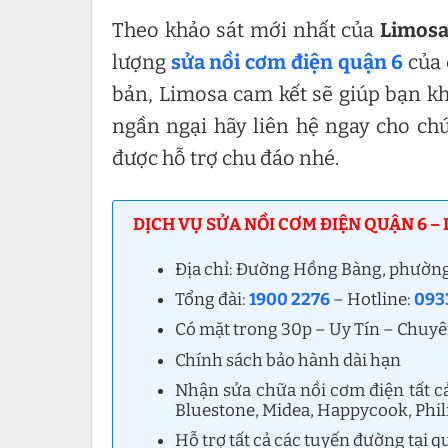
Theo khảo sát mới nhất của
Limos
lượng
sửa nồi cơm điện quận 6
của 
bản, Limosa cam kết sẽ giúp bạn k
ngần ngại hãy liên hệ ngay cho ch
được hỗ trợ chu đáo nhé.
DỊCH VỤ SỬA NỒI CƠM ĐIỆN QUẬN 6 – 
Địa chỉ: Đường Hồng Bàng, phường
Tổng đài:
1900 2276
– Hotline:
0933
Có mặt trong 30p – Uy Tín – Chuy
Chính sách bảo hành dài hạn
Nhận sửa chữa nồi cơm điện tất c
Bluestone, Midea, Happycook, Phil
Hỗ trợ tất cả các tuyến đường tại q