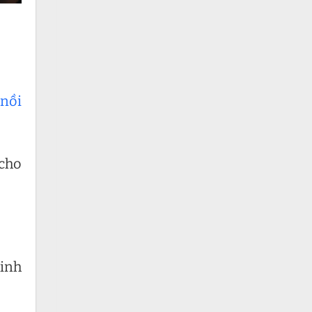
 nồi
 cho
kinh