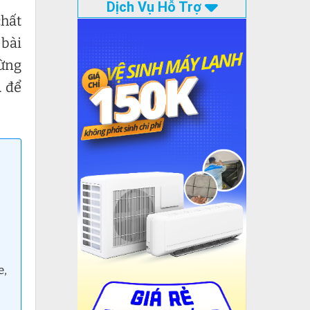
Dịch Vụ Hỗ Trợ
chất
 bài
Đừng
1
để
e,