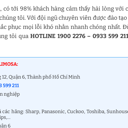
a
, có tới 98% khách hàng cảm thấy hài lòng với 
chúng tôi. Với đội ngũ chuyên viên được đào tạo
hắc phục mọi lỗi khó nhằn nhanh chóng nhất. 
úng tôi qua
HOTLINE 1900 2276 – 0933 599 21
LIMOSA:
 12, Quận 6, Thành phố Hồ Chí Minh
 599 211
ên nghiệp
ả các hãng: Sharp, Panasonic, Cuckoo, Toshiba, Sunhous
ips,…
uận 6