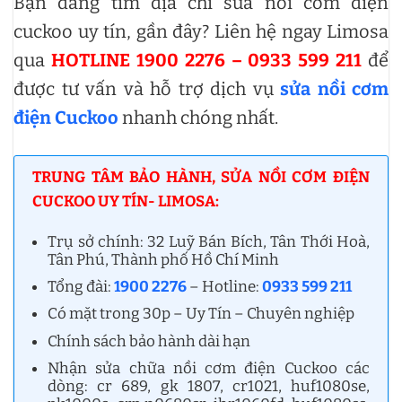
Bạn đang tìm địa chỉ sửa nồi cơm điện
cuckoo uy tín, gần đây? Liên hệ ngay Limosa
qua
HOTLINE 1900 2276 – 0933 599 211
để
được tư vấn và hỗ trợ dịch vụ
sửa nồi cơm
điện Cuckoo
nhanh chóng nhất.
TRUNG TÂM BẢO HÀNH, SỬA NỒI CƠM ĐIỆN
CUCKOO UY TÍN- LIMOSA:
Trụ sở chính: 32 Luỹ Bán Bích, Tân Thới Hoà,
Tân Phú, Thành phố Hồ Chí Minh
Tổng đài:
1900 2276
– Hotline:
0933 599 211
Có mặt trong 30p – Uy Tín – Chuyên nghiệp
Chính sách bảo hành dài hạn
Nhận sửa chữa nồi cơm điện Cuckoo các
dòng: cr 689, gk 1807, cr1021, huf1080se,