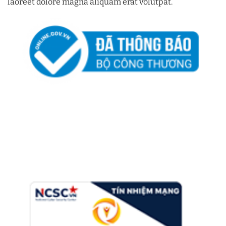
laoreet dolore magna aliquam erat volutpat.