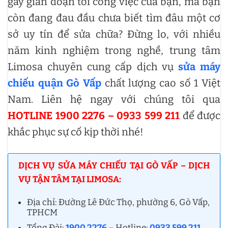
gây gián đoạn tới công việc của bạn, mà bạn
còn đang đau đầu chưa biết tìm đâu một cơ
sở uy tín để sửa chữa? Đừng lo, với nhiều
năm kinh nghiệm trong nghề, trung tâm
Limosa chuyên cung cấp dịch vụ
sửa máy
chiếu quận Gò Vấp
chất lượng cao số 1 Việt
Nam. Liên hệ ngay với chúng tôi qua
HOTLINE 1900 2276 – 0933 599 211
để được
khắc phục sự cố kịp thời nhé!
DỊCH VỤ SỬA MÁY CHIẾU TẠI GÒ VẤP – DỊCH
VỤ TẬN TÂM TẠI LIMOSA:
Địa chỉ: Đường Lê Đức Thọ, phường 6, Gò Vấp,
TPHCM
Tổng Đài:
1900 2276
– Hotline:
0933 599 211