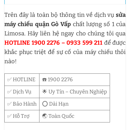
Danh sách những tên đường ở quận Gò
Sửa máy chiếu đường Đường số 11
Sửa 
Trên đây là toàn bộ thông tin về dịch vụ
sửa
Vấp Thành Phố Hồ Chí Minh – Limosa
Sửa máy chiếu đường 2 Đường số 12
Sửa 
máy chiếu quận Gò Vấp
chất lượng số 1 của
cung cấp dịch vụ sửa máy chiếu tận nơi
Limosa. Hãy liên hệ ngay cho chúng tôi qua
Sửa máy chiếu đường Đường số 13
Sửa 
HOTLINE 1900 2276 – 0933 599 211
để được
Sửa máy chiếu đường Đường số 14
Sửa 
khắc phục triệt để sự cố của máy chiếu thôi
Sửa máy chiếu đường Đường số 15
Sửa 
nào!
Sửa máy chiếu đường Đường số 17
Sửa 
✅ HOTLINE
☎️ 1900 2276
Sửa máy chiếu đường Đường số 18
Sửa 
✅ Dịch Vụ
🌟 Uy Tín – Chuyên Nghiệp
Sửa máy chiếu đường Đường số 19
Sửa 
✅ Bảo Hành
⭕ Dài Hạn
Sửa máy chiếu đường Đường số 2
Sửa 
✅ Hỗ Trợ
🌏 Toàn Quốc
Sửa máy chiếu đường 2 Đường số 20
Sửa 