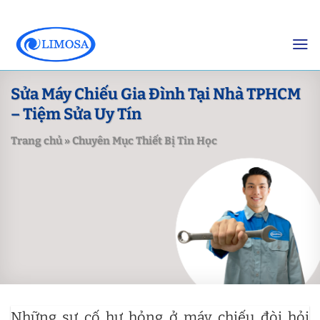
Skip
to
content
Sửa Máy Chiếu Gia Đình Tại Nhà TPHCM
– Tiệm Sửa Uy Tín
Trang chủ
»
Chuyên Mục Thiết Bị Tin Học
Những sự cố hư hỏng ở máy chiếu đòi hỏi