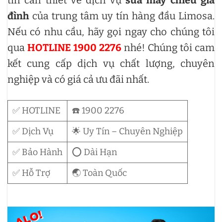
tin cần thiết về dịch vụ
sửa máy chiếu gia
đình
của trung tâm uy tín hàng đầu Limosa.
Nếu có nhu cầu, hãy gọi ngay cho chúng tôi
qua
HOTLINE 1900 2276
nhé! Chúng tôi cam
kết cung cấp dịch vụ chất lượng, chuyên
nghiệp và có giá cả ưu đãi nhất.
✅ HOTLINE
☎️ 1900 2276
✅ Dịch Vụ
🌟 Uy Tín – Chuyên Nghiệp
✅ Bảo Hành
⭕ Dài Hạn
✅ Hỗ Trợ
🌏 Toàn Quốc