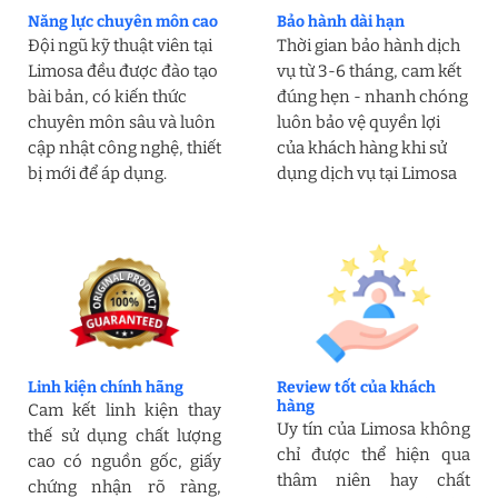
Năng lực chuyên môn cao
Bảo hành dài hạn
Đội ngũ kỹ thuật viên tại
Thời gian bảo hành dịch
Limosa đều được đào tạo
vụ từ 3-6 tháng, cam kết
bài bản, có kiến thức
đúng hẹn - nhanh chóng
chuyên môn sâu và luôn
luôn bảo vệ quyền lợi
cập nhật công nghệ, thiết
của khách hàng khi sử
bị mới để áp dụng.
dụng dịch vụ tại Limosa
Linh kiện chính hãng
Review tốt của khách
hàng
Cam kết linh kiện thay
Uy tín của Limosa không
thế sử dụng chất lượng
chỉ được thể hiện qua
cao có nguồn gốc, giấy
thâm niên hay chất
chứng nhận rõ ràng,