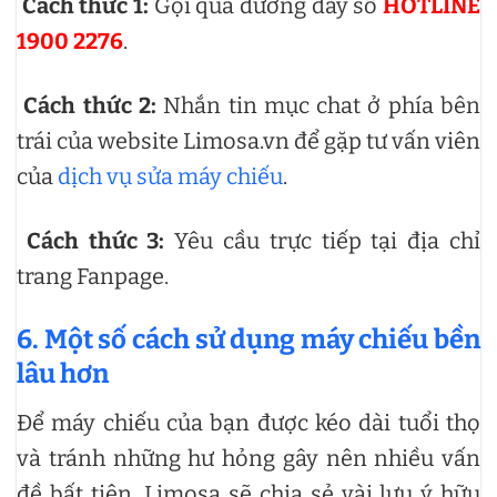
Cách thức 1:
Gọi qua đường dây số
HOTLINE
1900 2276
.
Cách thức 2:
Nhắn tin mục chat ở phía bên
trái của website Limosa.vn để gặp tư vấn viên
của
dịch vụ sửa máy chiếu
.
Cách thức 3:
Yêu cầu trực tiếp tại địa chỉ
trang Fanpage.
6. Một số cách sử dụng máy chiếu bền
lâu hơn
Để máy chiếu của bạn được kéo dài tuổi thọ
và tránh những hư hỏng gây nên nhiều vấn
đề bất tiện, Limosa sẽ chia sẻ vài lưu ý hữu