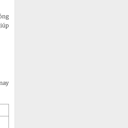
hóng
giúp
 nay