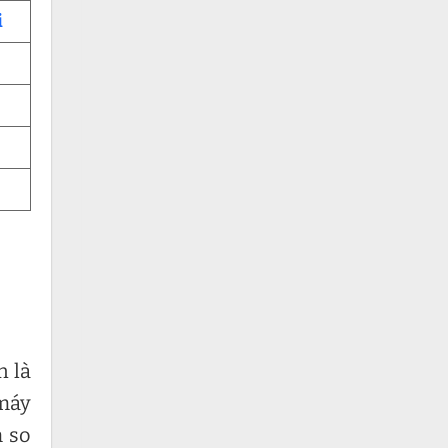
i
n là
 máy
m so