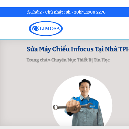
Skip
to
Thứ 2 - Chủ nhật : 8h - 20h
1900 2276
content
Sửa Máy Chiếu Infocus Tại Nhà TPH
Trang chủ
»
Chuyên Mục Thiết Bị Tin Học