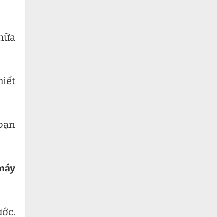
chữa
hiết
 bạn
máy
ước.