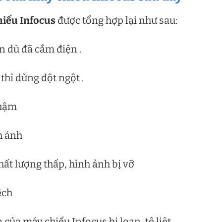
iếu Infocus
được tổng hợp lại như sau:
n dù đã cắm điện .
thì dừng đột ngột .
chậm
h ảnh
hất lượng thấp, hình ảnh bị vỡ
ệch
ủa máy chiếu Infocus bị loạn, tê liệt .