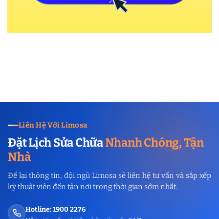
Liên Hệ Với Limosa
Đặt Lịch Sửa Chữa
Nhanh Chóng, Tận
Nhà
Để lại thông tin, đội ngũ Limosa sẽ liên hệ tư vấn và sắp xếp
kỹ thuật viên đến tận nơi trong thời gian sớm nhất.
Hotline: 1900 2276