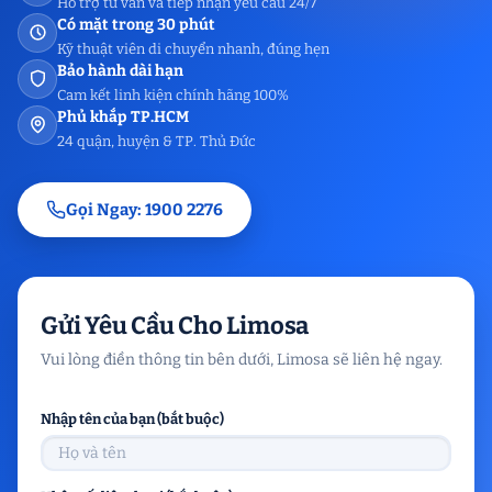
Hỗ trợ tư vấn và tiếp nhận yêu cầu 24/7
Có mặt trong 30 phút
Kỹ thuật viên di chuyển nhanh, đúng hẹn
Bảo hành dài hạn
Cam kết linh kiện chính hãng 100%
Phủ khắp TP.HCM
24 quận, huyện & TP. Thủ Đức
Gọi Ngay: 1900 2276
Gửi Yêu Cầu Cho Limosa
Vui lòng điền thông tin bên dưới, Limosa sẽ liên hệ ngay.
Nhập tên của bạn (bắt buộc)