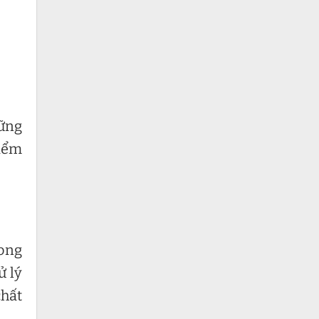
ững
điểm
ong
ử lý
chất