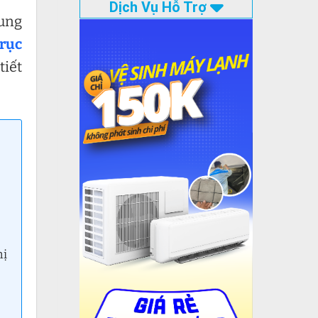
Dịch Vụ Hỗ Trợ
ung
trục
tiết
hị