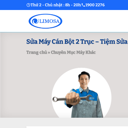
Skip
Thứ 2 - Chủ nhật : 8h - 20h
1900 2276
to
content
Sửa Máy Cán Bột 2 Trục – Tiệm Sửa
Trang chủ
»
Chuyên Mục Máy Khác