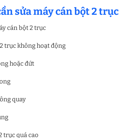
cần sửa máy cán bột 2 trục
y cán bột 2 trục
 2 trục không hoạt động
ỏng hoặc đứt
rong
hông quay
ụng
2 trục quá cao