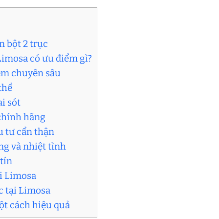
n bột 2 trục
 Limosa có ưu điểm gì?
iệm chuyên sâu
thể
i sót
 chính hãng
u tư cẩn thận
g và nhiệt tình
tín
ại Limosa
ục tại Limosa
ột cách hiệu quả