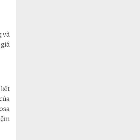
g và
 giá
 kết
 của
mosa
hiệm