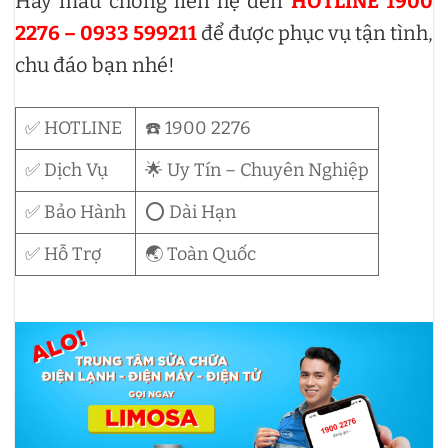
Hãy mau chóng liên hệ đến
HOTLINE 1900
2276 – 0933 599211
để được phục vụ tận tình,
chu đáo bạn nhé!
✅ HOTLINE
☎️ 1900 2276
✅ Dịch Vụ
🌟 Uy Tín – Chuyên Nghiệp
✅ Bảo Hành
⭕ Dài Hạn
✅ Hỗ Trợ
🌏 Toàn Quốc