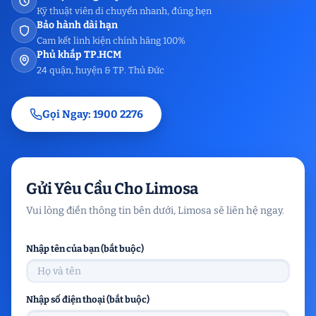
Kỹ thuật viên di chuyển nhanh, đúng hẹn
Bảo hành dài hạn
Cam kết linh kiện chính hãng 100%
Phủ khắp TP.HCM
24 quận, huyện & TP. Thủ Đức
Gọi Ngay: 1900 2276
Gửi Yêu Cầu Cho Limosa
Vui lòng điền thông tin bên dưới, Limosa sẽ liên hệ ngay.
Nhập tên của bạn (bắt buộc)
Nhập số điện thoại (bắt buộc)