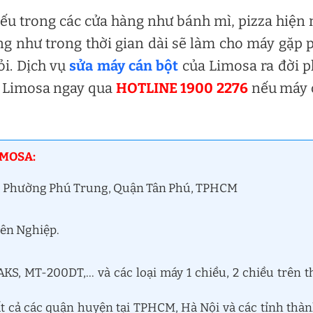
hiếu trong các cửa hàng như bánh mì, pizza hiện 
g như trong thời gian dài sẽ làm cho máy gặp 
ỏi. Dịch vụ
sửa máy cán bột
của Limosa ra đời 
ệ Limosa ngay qua
HOTLINE 1900 2276
nếu máy 
IMOSA:
ệt, Phường Phú Trung, Quận Tân Phú, TPHCM
yên Nghiệp.
KS, MT-200DT,… và các loại máy 1 chiều, 2 chiều trên t
ất cả các quận huyện tại TPHCM, Hà Nội và các tỉnh thà