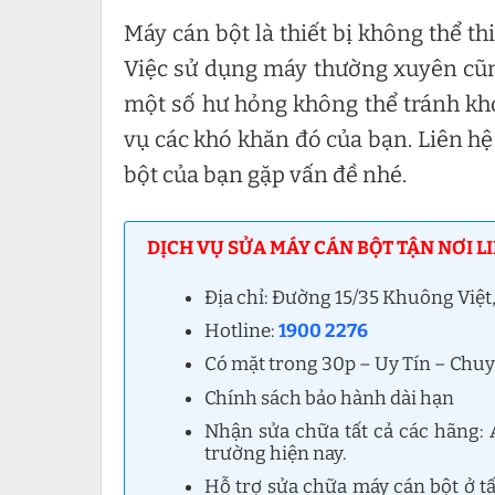
Máy cán bột là thiết bị không thể t
Việc sử dụng máy thường xuyên cũn
một số hư hỏng không thể tránh kh
vụ các khó khăn đó của bạn. Liên h
bột của bạn gặp vấn đề nhé.
DỊCH VỤ SỬA MÁY CÁN BỘT TẬN NƠI L
Địa chỉ: Đường 15/35 Khuông Vi
Hotline:
1900 2276
Có mặt trong 30p – Uy Tín – Chu
Chính sách bảo hành dài hạn
Nhận sửa chữa tất cả các hãng: A
trường hiện nay.
Hỗ trợ sửa chữa máy cán bột ở t