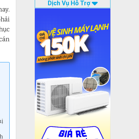
Dịch Vụ Hỗ Trợ
nay.
phải
phục
cán
hị
nh