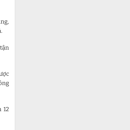
àng,
.
 tận
được
hông
n 12