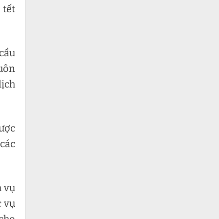
 tết
 cầu
luôn
dịch
được
 các
h vụ
c vụ
 cho