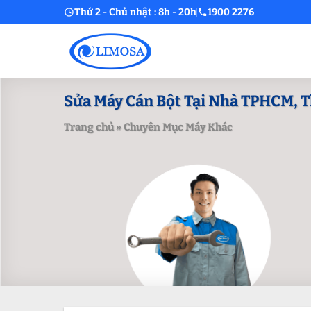
Skip
Thứ 2 - Chủ nhật : 8h - 20h
1900 2276
to
content
Sửa Máy Cán Bột Tại Nhà TPHCM, T
Trang chủ
»
Chuyên Mục Máy Khác