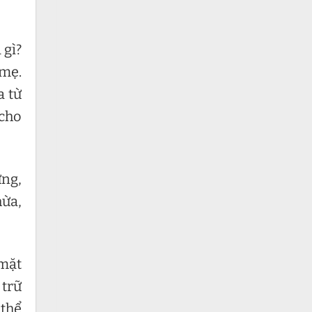
 gì?
 mẹ.
a từ
 cho
ứng,
hừa,
 mặt
 trữ
 thể