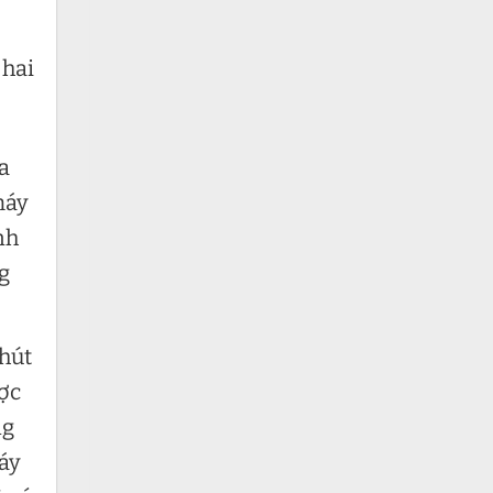
 hai
a
máy
nh
g
 hút
ược
ng
máy