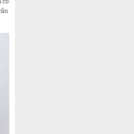
à có
cần