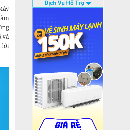
Dịch Vụ Hỗ Trợ
 Máy
giảm
cũng
ả và
 lời