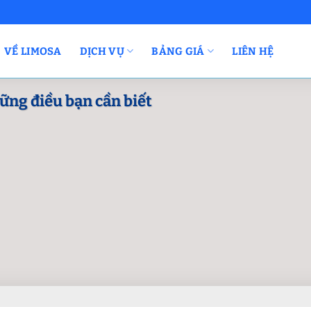
VỀ LIMOSA
DỊCH VỤ
BẢNG GIÁ
LIÊN HỆ
ững điều bạn cần biết