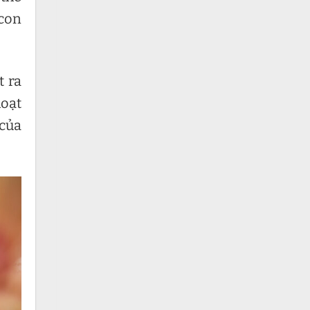
 con
t ra
hoạt
 của