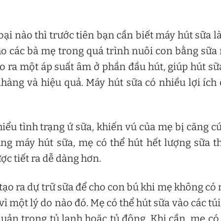
i nào thì trước tiên bạn cần biết máy hút sữa là
cho các bà mẹ trong quá trình nuôi con bằng sữa
 ra một áp suất âm ở phần đầu hút, giúp hút sữ
àng và hiệu quả. Máy hút sữa có nhiều lợi ích
hiểu tình trạng ứ sữa, khiến vú của mẹ bị căng c
ng máy hút sữa, mẹ có thể hút hết lượng sữa t
c tiết ra dễ dàng hơn.
 tạo ra dự trữ sữa để cho con bú khi mẹ không có
ì một lý do nào đó. Mẹ có thể hút sữa vào các túi
uản trong tủ lạnh hoặc tủ đông. Khi cần, mẹ có