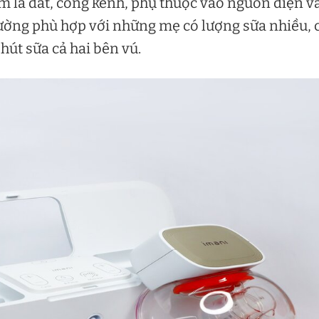
m là đắt, cồng kềnh, phụ thuộc vào nguồn điện v
hường phù hợp với những mẹ có lượng sữa nhiều, 
út sữa cả hai bên vú.