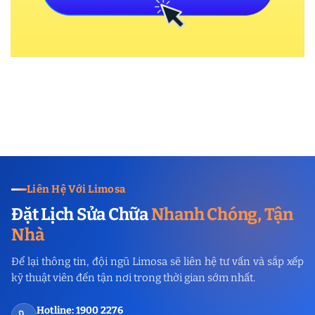
Liên Hệ Với Limosa
Đặt Lịch Sửa Chữa
Nhanh Chóng, Tận
Nhà
Để lại thông tin, đội ngũ Limosa sẽ liên hệ tư vấn và sắp xếp
kỹ thuật viên đến tận nơi trong thời gian sớm nhất.
Hotline: 1900 2276