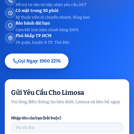
Hỗ trợ tư vấn và tiếp nhận yêu cầu 24/7
Có mặt trong 30 phút
Kỹ thuật viên di chuyển nhanh, đúng hẹn
Bảo hành dài hạn
Cam kết linh kiện chính hãng 100%
Phủ khắp TP.HCM
24 quận, huyện & TP. Thủ Đức
Gọi Ngay: 1900 2276
Gửi Yêu Cầu Cho Limosa
Vui lòng điền thông tin bên dưới, Limosa sẽ liên hệ ngay.
Nhập tên của bạn (bắt buộc)