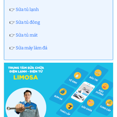
👉
Sửa tủ lạnh
👉
Sửa tủ đông
👉
Sửa tủ mát
👉
Sửa máy làm đá