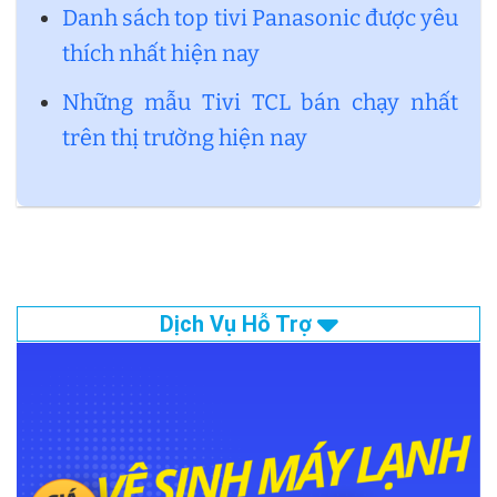
Danh sách top tivi Panasonic được yêu
thích nhất hiện nay
Những mẫu Tivi TCL bán chạy nhất
trên thị trường hiện nay
Dịch Vụ Hỗ Trợ