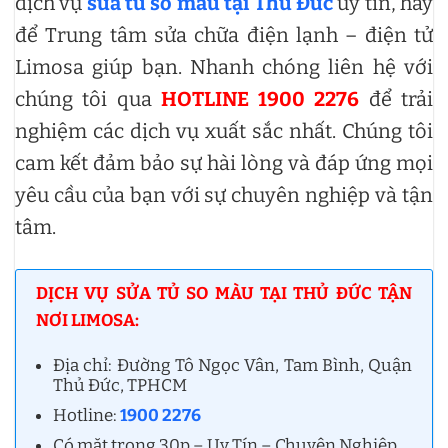
dịch vụ
sửa tủ so màu tại Thủ Đức
uy tín, hãy
để Trung tâm sửa chữa điện lạnh – điện tử
Limosa giúp bạn. Nhanh chóng liên hệ với
chúng tôi qua
HOTLINE 1900 2276
để trải
nghiệm các dịch vụ xuất sắc nhất. Chúng tôi
cam kết đảm bảo sự hài lòng và đáp ứng mọi
yêu cầu của bạn với sự chuyên nghiệp và tận
tâm.
DỊCH VỤ SỬA TỦ SO MÀU TẠI THỦ ĐỨC TẬN
NƠI LIMOSA:
Địa chỉ: Đường Tô Ngọc Vân, Tam Bình, Quận
Thủ Đức, TPHCM
Hotline:
1900 2276
Có mặt trong 30p – Uy Tín – Chuyên Nghiệp.