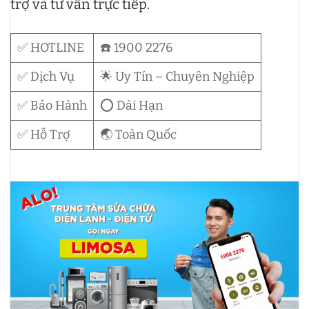
trợ và tư vấn trực tiếp.
✅ HOTLINE
☎️ 1900 2276
✅ Dịch Vụ
🌟 Uy Tín – Chuyên Nghiệp
✅ Bảo Hành
⭕ Dài Hạn
✅ Hỗ Trợ
🌏 Toàn Quốc