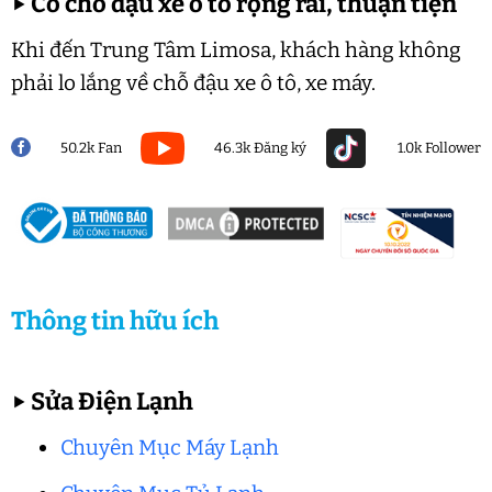
▶
Có chỗ đậu xe ô tô rộng rãi, thuận tiện
Khi đến Trung Tâm Limosa, khách hàng không
phải lo lắng về chỗ đậu xe ô tô, xe máy.
50.2k Fan
46.3k Đăng ký
1.0k Follower
Thông tin hữu ích
▶
Sửa Điện Lạnh
Chuyên Mục Máy Lạnh