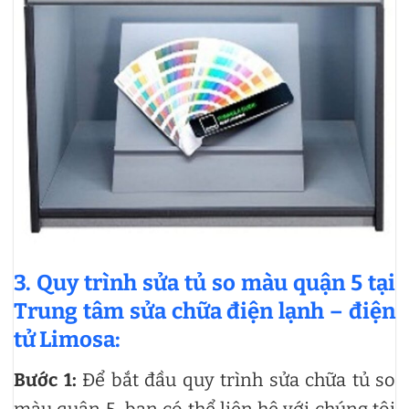
3. Quy trình sửa tủ so màu quận 5 tại
Trung tâm sửa chữa điện lạnh – điện
tử Limosa:
Bước 1:
Để bắt đầu quy trình sửa chữa tủ so
màu quận 5, bạn có thể liên hệ với chúng tôi