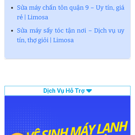
Sửa máy chấn tôn quận 9 – Uy tín, giá
rẻ | Limosa
Sửa máy sấy tóc tận nơi – Dịch vụ uy
tín, thợ giỏi | Limosa
Dịch Vụ Hỗ Trợ