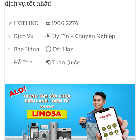
dịch vụ tốt nhất!
✅ HOTLINE
☎️ 1900 2276
✅ Dịch Vụ
🌟 Uy Tín – Chuyên Nghiệp
✅ Bảo Hành
⭕ Dài Hạn
✅ Hỗ Trợ
🌏 Toàn Quốc