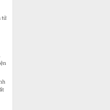
 tử
à
iện
ạnh
ất