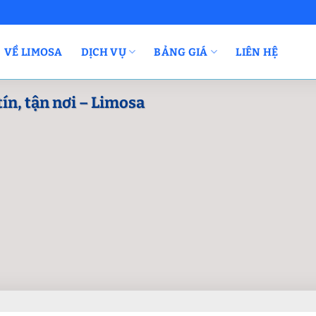
VỀ LIMOSA
DỊCH VỤ
BẢNG GIÁ
LIÊN HỆ
tín, tận nơi – Limosa