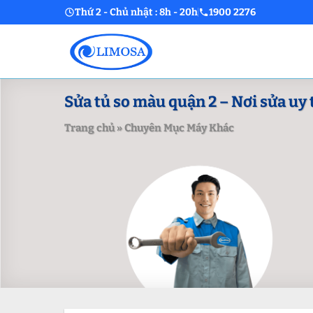
Skip
Thứ 2 - Chủ nhật : 8h - 20h
1900 2276
to
content
Sửa tủ so màu quận 2 – Nơi sửa uy 
Trang chủ
»
Chuyên Mục Máy Khác