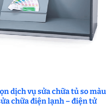
họn dịch vụ sửa chữa tủ so màu
ửa chữa điện lạnh – điện tử