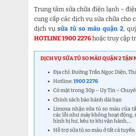
Trung tâm sửa chữa điện lạnh – điệ
cung cấp các dịch vụ sửa chữa cho cá
dịch vụ
sửa tủ so màu quận 2
, qu
HOTLINE 1900 2276
hoặc truy cập t
DỊCH VỤ SỬA TỦ SO MÀU QUẬN 2 TẬN 
Địa chỉ: Đường Trần Ngọc Diện, T
Hotline:
1900 2276
Có mặt trong 30p – Uy Tín – Chuy
Chính sách bảo hành dài hạn
Limosa nhận sửa tủ so màu của tấ
các lỗi như máy không hoạt động,
hình bị hư, kêu to khi vận hành,…
Hỗ trợ sửa tủ so màu ở tất cả tuyế