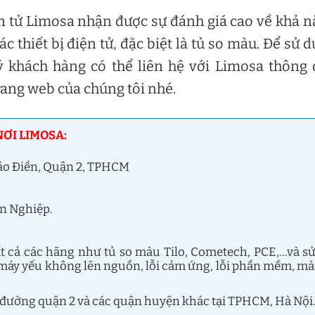
n tử Limosa nhận được sự đánh giá cao về khả 
c thiết bị điện tử, đặc biệt là tủ so màu. Để sử 
ý khách hàng có thể liên hệ với Limosa thông
rang web của chúng tôi nhé.
NƠI LIMOSA:
hảo Điền, Quận 2, TPHCM
ên Nghiệp.
t cả các hãng như tủ so màu Tilo, Cometech, PCE,…và s
 máy yếu không lên nguồn, lỗi cảm ứng, lỗi phần mềm, m
n đường quận 2 và các quận huyện khác tại TPHCM, Hà Nội