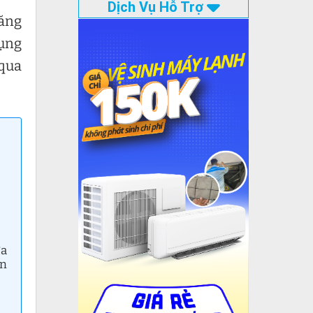
Dịch Vụ Hỗ Trợ
năng
dụng
 qua
ửa
àn
.