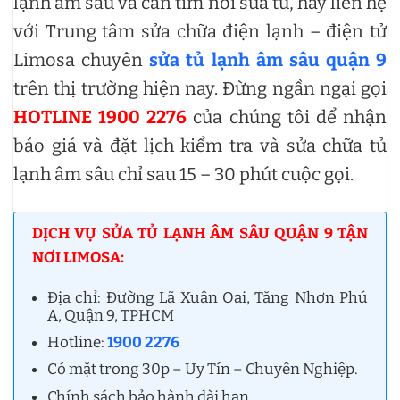
lạnh âm sâu và cần tìm nơi sửa tủ, hãy liên hệ
với Trung tâm sửa chữa điện lạnh – điện tử
Limosa chuyên
sửa tủ lạnh âm sâu quận 9
trên thị trường hiện nay. Đừng ngần ngại gọi
HOTLINE 1900 2276
của chúng tôi để nhận
báo giá và đặt lịch kiểm tra và sửa chữa tủ
lạnh âm sâu chỉ sau 15 – 30 phút cuộc gọi.
DỊCH VỤ SỬA TỦ LẠNH ÂM SÂU QUẬN 9 TẬN
NƠI LIMOSA:
Địa chỉ: Đường Lã Xuân Oai, Tăng Nhơn Phú
A, Quận 9, TPHCM
Hotline:
1900 2276
Có mặt trong 30p – Uy Tín – Chuyên Nghiệp.
Chính sách bảo hành dài hạn