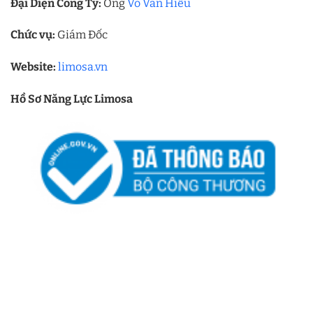
Đại Diện Công Ty:
Ông
Võ Văn Hiếu
Chức vụ:
Giám Đốc
Website:
limosa.vn
Hồ Sơ Năng Lực Limosa