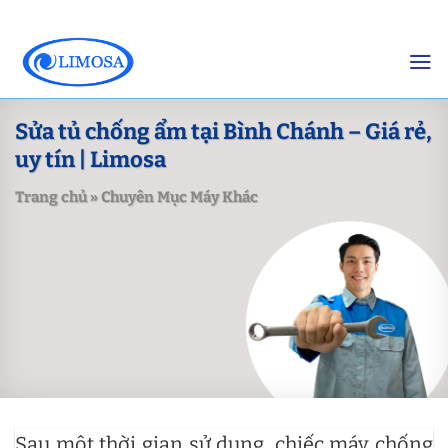
Skip
to
content
Sửa tủ chống ẩm tại Bình Chánh – Giá rẻ,
uy tín | Limosa
Trang chủ
»
Chuyên Mục Máy Khác
Sau một thời gian sử dụng, chiếc máy chống