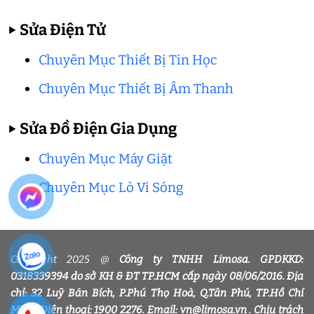
▶
Sửa Điện Tử
Chuyên Mục Thiết Bị Tin Học
Chuyên Mục Thiết Bị Âm Thanh
▶
Sửa Đồ Điện Gia Dụng
Chuyên Mục Máy Giặt
Chuyên Mục Lò Vi Sóng
Copyright 2025 @
Công ty TNHH Limosa. GPDKKD:
0318339394 do sở KH & ĐT TP.HCM cấp ngày 08/06/2016. Địa
chỉ: 32 Luỹ Bán Bích, P.Phú Thọ Hoà, Q.Tân Phú, TP.Hồ Chí
Minh. Điện thoại: 1900 2276. Email: vn@limosa.vn . Chịu trách