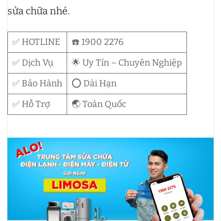
sửa chữa nhé.
✅ HOTLINE
☎️ 1900 2276
✅ Dịch Vụ
🌟 Uy Tín – Chuyên Nghiệp
✅ Bảo Hành
⭕ Dài Hạn
✅ Hỗ Trợ
🌏 Toàn Quốc